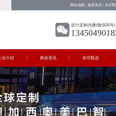
网站地图
|
典派资讯
|
布菲甄
设计定制沟通(微信同号)
1345049018
企业介绍
典派资讯
布菲甄选