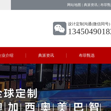
网站地图
|
典派资讯
|
布菲甄
设计定制沟通(微信同号)
1345049018
企业介绍
典派资讯
布菲甄选