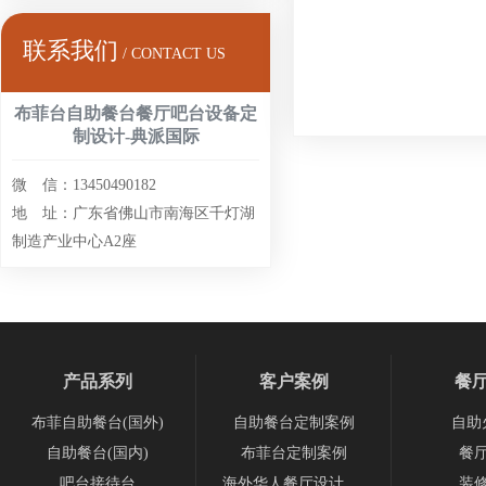
联系我们
/ CONTACT US
布菲台自助餐台餐厅吧台设备定
制设计-典派国际
微 信：13450490182
地 址：广东省佛山市南海区千灯湖
制造产业中心A2座
产品系列
客户案例
餐
布菲自助餐台(国外)
自助餐台定制案例
自助
自助餐台(国内)
布菲台定制案例
餐
吧台接待台
海外华人餐厅设计案例
装