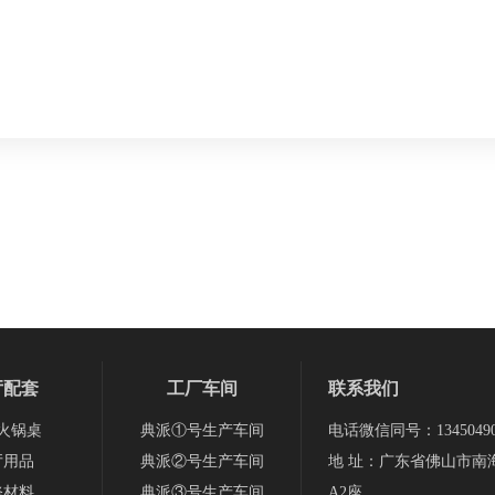
厅配套
工厂车间
联系我们
火锅桌
典派①号生产车间
电话微信同号：13450490
厅用品
典派②号生产车间
地 址：广东省佛山市南
修材料
典派③号生产车间
A2座