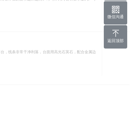
2026
微信沟通
返回顶部
09-16
菲台，线条非常干净利落，台面用高光石英石，配合金属边
2025